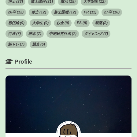
博士 (33)
博士課程 (31)
就活 (15)
大学院生 (12)
26卒 (12)
修士 (12)
修士課程 (12)
PR (11)
27卒 (10)
初任給 (9)
大学生 (9)
お金 (9)
ES (8)
製薬 (8)
待遇 (7)
理念 (7)
中期経営計画 (7)
ダイビング (7)
筋トレ (7)
競合 (6)
Profile