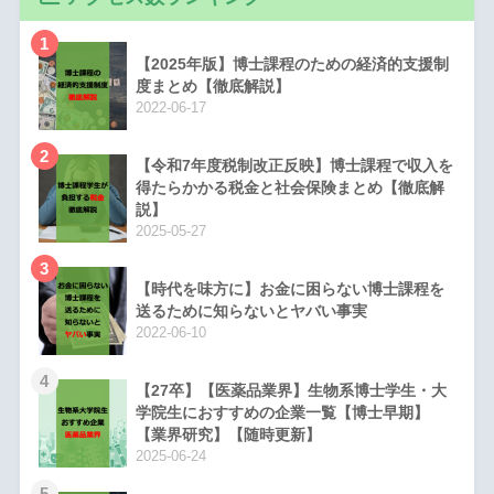
1
【2025年版】博士課程のための経済的支援制
度まとめ【徹底解説】
2022-06-17
2
【令和7年度税制改正反映】博士課程で収入を
得たらかかる税金と社会保険まとめ【徹底解
説】
2025-05-27
3
【時代を味方に】お金に困らない博士課程を
送るために知らないとヤバい事実
2022-06-10
4
【27卒】【医薬品業界】生物系博士学生・大
学院生におすすめの企業一覧【博士早期】
【業界研究】【随時更新】
2025-06-24
5