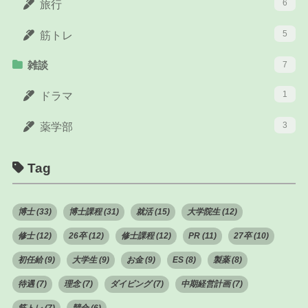
6
旅行
5
筋トレ
雑談
7
1
ドラマ
3
薬学部
Tag
博士 (33)
博士課程 (31)
就活 (15)
大学院生 (12)
修士 (12)
26卒 (12)
修士課程 (12)
PR (11)
27卒 (10)
初任給 (9)
大学生 (9)
お金 (9)
ES (8)
製薬 (8)
待遇 (7)
理念 (7)
ダイビング (7)
中期経営計画 (7)
筋トレ (7)
競合 (6)