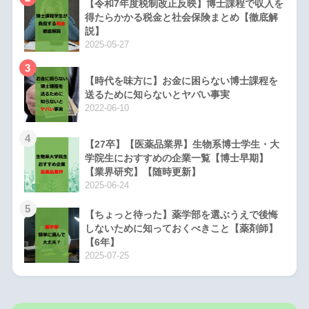
【令和7年度税制改正反映】博士課程で収入を
得たらかかる税金と社会保険まとめ【徹底解
説】
2025-05-27
3
【時代を味方に】お金に困らない博士課程を
送るために知らないとヤバい事実
2022-06-10
4
【27卒】【医薬品業界】生物系博士学生・大
学院生におすすめの企業一覧【博士早期】
【業界研究】【随時更新】
2025-06-24
5
【ちょっと待った】薬学部を選ぶうえで後悔
しないために知っておくべきこと【薬剤師】
【6年】
2025-07-25