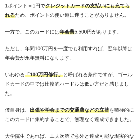
1ポイント＝1円で
クレジットカードの支払いにも充てら
れる
ため、ポイントの使い道に迷うことがありません。
一方で、このカードには
年会費
5,500円があります。
ただし、年間100万円を一度でも利用すれば、翌年以降は
年会費が永年無料になります。
いわゆる
「100万円修行」
と呼ばれる条件ですが、ゴール
ドカードの中では比較的ハードルは低い方だと感じまし
た。
僕自身は、
出張や学会
までの
交通費
などの立替
を積極的に
このカードに集約することで、無理なく達成できました。
大学院生であれば、工夫次第で意外と達成可能な現実的な