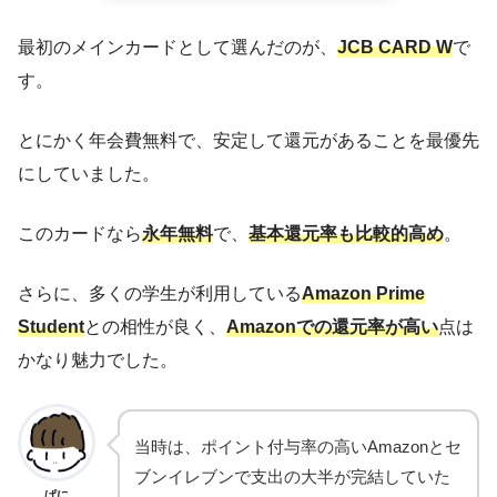
最初のメインカードとして選んだのが、
JCB CARD W
で
す。
とにかく年会費無料で、安定して還元があることを最優先
にしていました。
このカードなら
永年無料
で、
基本還元率も比較的高め
。
さらに、多くの学生が利用している
Amazon Prime
Student
との相性が良く、
Amazonでの還元率が高い
点は
かなり魅力でした。
当時は、ポイント付与率の高いAmazonとセ
ブンイレブンで支出の大半が完結していた
ぱに