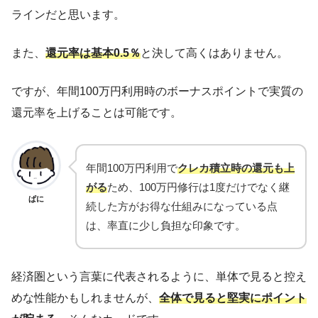
ラインだと思います。
また、
還元率は基本0.5％
と決して高くはありません。
ですが、年間100万円利用時のボーナスポイントで実質の
還元率を上げることは可能です。
年間100万円利用で
クレカ積立時の還元も上
がる
ため、100万円修行は1度だけでなく継
ぱに
続した方がお得な仕組みになっている点
は、率直に少し負担な印象です。
経済圏という言葉に代表されるように、単体で見ると控え
めな性能かもしれませんが、
全体で見ると
堅実
に
ポイント