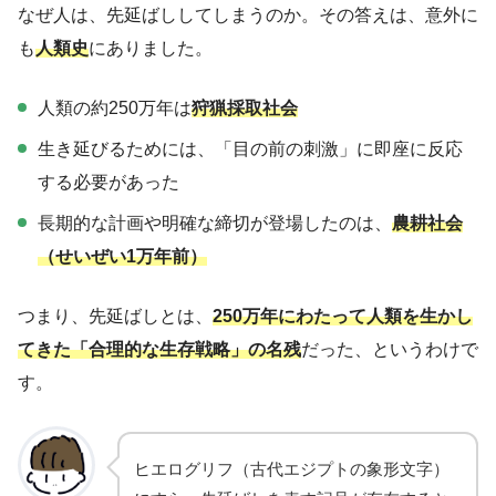
なぜ人は、先延ばししてしまうのか。その答えは、意外に
も
人類史
にありました。
人類の約250万年は
狩猟採取社会
生き延びるためには、「目の前の刺激」に即座に反応
する必要があった
長期的な計画や明確な締切が登場したのは、
農耕社会
（せいぜい1万年前）
つまり、先延ばしとは、
250万年にわたって人類を生かし
てきた「合理的な生存戦略」の名残
だった、というわけで
す。
ヒエログリフ（古代エジプトの象形文字）