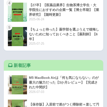
4
【27卒】【医薬品業界】生物系博士学生・大
学院生におすすめの企業一覧【博士早期】【業
界研究】【随時更新】
2025-06-24
5
【ちょっと待った】薬学部を選ぶうえで後悔し
ないために知っておくべきこと【薬剤師】【6
年】
2025-07-25
新着記事
M5 MacBook Airは「何も気にならない」のが
最大の魅力だった【3か月レビュー】【完成さ
れた中間択】
2026-07-03
【保存版】入居前で差がつく掃除術＋楽して汚