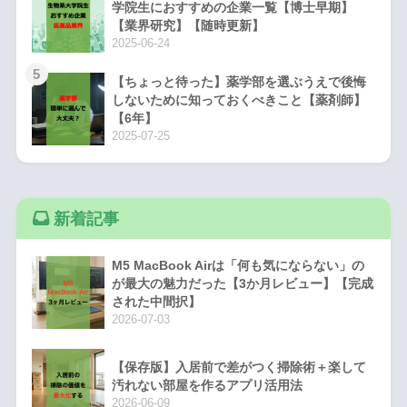
学院生におすすめの企業一覧【博士早期】
【業界研究】【随時更新】
2025-06-24
5
【ちょっと待った】薬学部を選ぶうえで後悔
しないために知っておくべきこと【薬剤師】
【6年】
2025-07-25
新着記事
M5 MacBook Airは「何も気にならない」の
が最大の魅力だった【3か月レビュー】【完成
された中間択】
2026-07-03
【保存版】入居前で差がつく掃除術＋楽して
汚れない部屋を作るアプリ活用法
2026-06-09