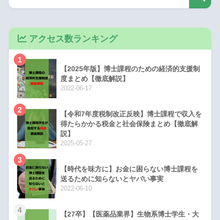
アクセス数ランキング
1
【2025年版】博士課程のための経済的支援制
度まとめ【徹底解説】
2022-06-17
2
【令和7年度税制改正反映】博士課程で収入を
得たらかかる税金と社会保険まとめ【徹底解
説】
2025-05-27
3
【時代を味方に】お金に困らない博士課程を
送るために知らないとヤバい事実
2022-06-10
4
【27卒】【医薬品業界】生物系博士学生・大