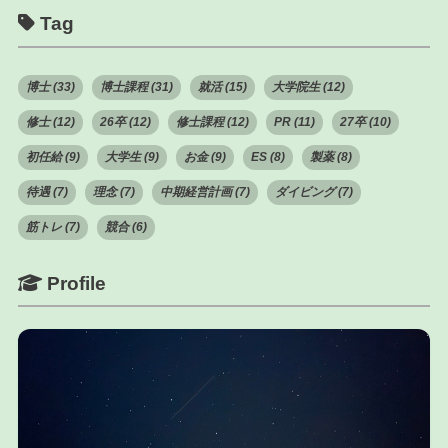
Tag
博士 (33)
博士課程 (31)
就活 (15)
大学院生 (12)
修士 (12)
26卒 (12)
修士課程 (12)
PR (11)
27卒 (10)
初任給 (9)
大学生 (9)
お金 (9)
ES (8)
製薬 (8)
待遇 (7)
理念 (7)
中期経営計画 (7)
ダイビング (7)
筋トレ (7)
競合 (6)
Profile