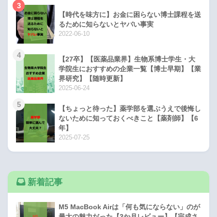
3
【時代を味方に】お金に困らない博士課程を送
るために知らないとヤバい事実
2022-06-10
4
【27卒】【医薬品業界】生物系博士学生・大
学院生におすすめの企業一覧【博士早期】【業
界研究】【随時更新】
2025-06-24
5
【ちょっと待った】薬学部を選ぶうえで後悔し
ないために知っておくべきこと【薬剤師】【6
年】
2025-07-25
新着記事
M5 MacBook Airは「何も気にならない」のが
最大の魅力だった【3か月レビュー】【完成さ