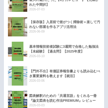
れた中間択】
2026-07-03
【保存版】入居前で差がつく掃除術＋楽して汚
れない部屋を作るアプリ活用法
2026-06-09
基本情報技術者試験に3週間で合格した勉強法
【未経験】【過去問】【2025年度】
2026-03-10
【門外不出】有価証券報告書よりも読み込むべ
き重要資料を教えます【就活】
2026-03-06
図表解釈のための「共通言語」をくれる一冊
『論文図表を読む作法PREMIUM』レビュー
2026-03-03