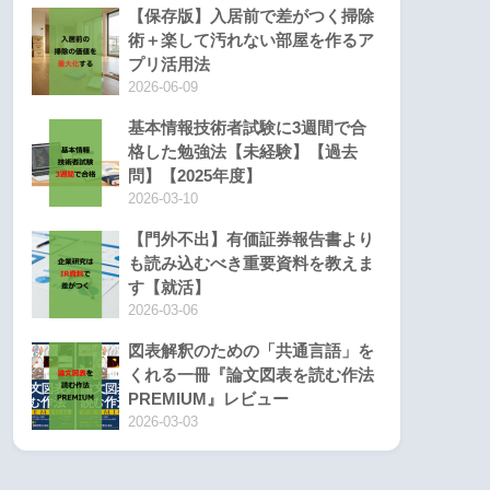
【保存版】入居前で差がつく掃除
術＋楽して汚れない部屋を作るア
プリ活用法
2026-06-09
基本情報技術者試験に3週間で合
格した勉強法【未経験】【過去
問】【2025年度】
2026-03-10
【門外不出】有価証券報告書より
も読み込むべき重要資料を教えま
す【就活】
2026-03-06
図表解釈のための「共通言語」を
くれる一冊『論文図表を読む作法
PREMIUM』レビュー
2026-03-03