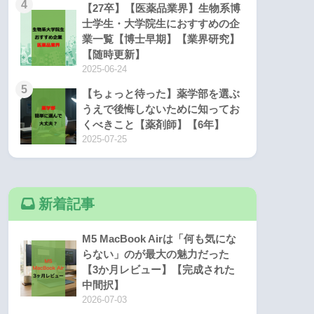
4
【27卒】【医薬品業界】生物系博
士学生・大学院生におすすめの企
業一覧【博士早期】【業界研究】
【随時更新】
2025-06-24
5
【ちょっと待った】薬学部を選ぶ
うえで後悔しないために知ってお
くべきこと【薬剤師】【6年】
2025-07-25
新着記事
M5 MacBook Airは「何も気にな
らない」のが最大の魅力だった
【3か月レビュー】【完成された
中間択】
2026-07-03