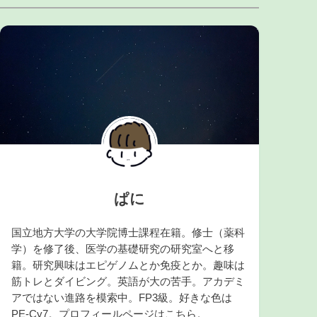
ぱに
国立地方大学の大学院博士課程在籍。修士（薬科
学）を修了後、医学の基礎研究の研究室へと移
籍。研究興味はエピゲノムとか免疫とか。趣味は
筋トレとダイビング。英語が大の苦手。アカデミ
アではない進路を模索中。FP3級。好きな色は
PE-Cy7。プロフィールページは
こちら
。