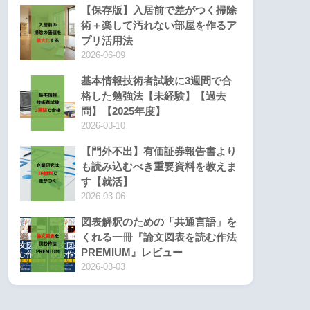
【保存版】入居前で差がつく掃除
術＋楽して汚れない部屋を作るア
プリ活用法
2026-06-09
基本情報技術者試験に3週間で合
格した勉強法【未経験】【過去
問】【2025年度】
2026-03-10
【門外不出】有価証券報告書より
も読み込むべき重要資料を教えま
す【就活】
2026-03-06
図表解釈のための「共通言語」を
くれる一冊『論文図表を読む作法
PREMIUM』レビュー
2026-03-03