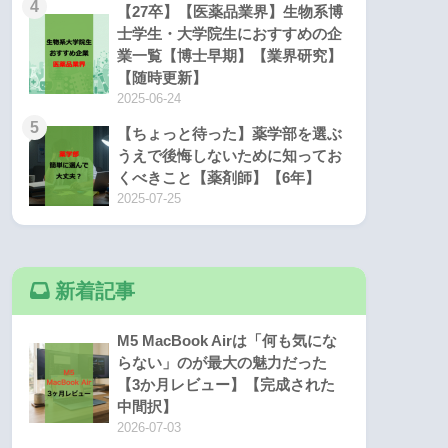
4
【27卒】【医薬品業界】生物系博
士学生・大学院生におすすめの企
業一覧【博士早期】【業界研究】
【随時更新】
2025-06-24
5
【ちょっと待った】薬学部を選ぶ
うえで後悔しないために知ってお
くべきこと【薬剤師】【6年】
2025-07-25
新着記事
M5 MacBook Airは「何も気にな
らない」のが最大の魅力だった
【3か月レビュー】【完成された
中間択】
2026-07-03