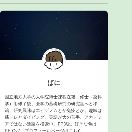
ぱに
国立地方大学の大学院博士課程在籍。修士（薬科
学）を修了後、医学の基礎研究の研究室へと移
籍。研究興味はエピゲノムとか免疫とか。趣味は
筋トレとダイビング。英語が大の苦手。アカデミ
アではない進路を模索中。FP3級。好きな色は
PE-Cy7。プロフィールページは
こちら
。