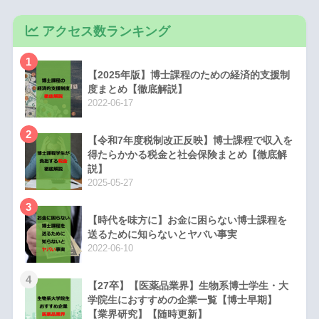
アクセス数ランキング
1
【2025年版】博士課程のための経済的支援制
度まとめ【徹底解説】
2022-06-17
2
【令和7年度税制改正反映】博士課程で収入を
得たらかかる税金と社会保険まとめ【徹底解
説】
2025-05-27
3
【時代を味方に】お金に困らない博士課程を
送るために知らないとヤバい事実
2022-06-10
4
【27卒】【医薬品業界】生物系博士学生・大
学院生におすすめの企業一覧【博士早期】
【業界研究】【随時更新】