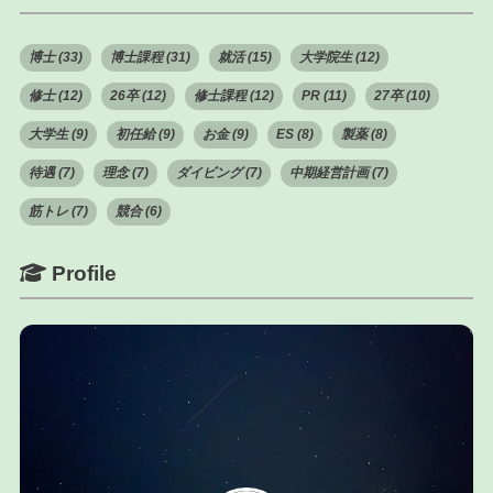
博士 (33)
博士課程 (31)
就活 (15)
大学院生 (12)
修士 (12)
26卒 (12)
修士課程 (12)
PR (11)
27卒 (10)
大学生 (9)
初任給 (9)
お金 (9)
ES (8)
製薬 (8)
待遇 (7)
理念 (7)
ダイビング (7)
中期経営計画 (7)
筋トレ (7)
競合 (6)
Profile