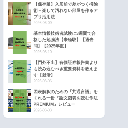
【保存版】入居前で差がつく掃除
術＋楽して汚れない部屋を作るア
プリ活用法
2026-06-09
基本情報技術者試験に3週間で合
格した勉強法【未経験】【過去
問】【2025年度】
2026-03-10
【門外不出】有価証券報告書より
も読み込むべき重要資料を教えま
す【就活】
2026-03-06
図表解釈のための「共通言語」を
くれる一冊『論文図表を読む作法
PREMIUM』レビュー
2026-03-03