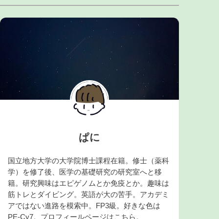
ぱに
国立地方大学の大学院博士課程在籍。修士（薬科
学）を修了後、医学の基礎研究の研究室へと移
籍。研究興味はエピゲノムとか免疫とか。趣味は
筋トレとダイビング。英語が大の苦手。アカデミ
アではない進路を模索中。FP3級。好きな色は
PE-Cy7。プロフィールページは
こちら
。