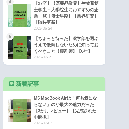
4
【27卒】【医薬品業界】生物系博
士学生・大学院生におすすめの企
業一覧【博士早期】【業界研究】
【随時更新】
2025-06-24
5
【ちょっと待った】薬学部を選ぶ
うえで後悔しないために知ってお
くべきこと【薬剤師】【6年】
2025-07-25
新着記事
M5 MacBook Airは「何も気にな
らない」のが最大の魅力だった
【3か月レビュー】【完成された
中間択】
2026-07-03