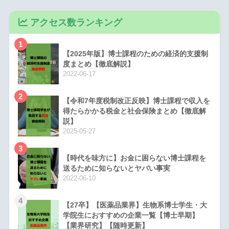
アクセス数ランキング
1
【2025年版】博士課程のための経済的支援制
度まとめ【徹底解説】
2022-06-17
2
【令和7年度税制改正反映】博士課程で収入を
得たらかかる税金と社会保険まとめ【徹底解
説】
2025-05-27
3
【時代を味方に】お金に困らない博士課程を
送るために知らないとヤバい事実
2022-06-10
4
【27卒】【医薬品業界】生物系博士学生・大
学院生におすすめの企業一覧【博士早期】
【業界研究】【随時更新】