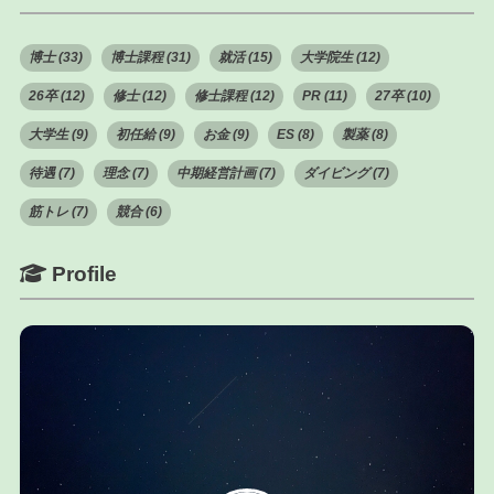
博士 (33)
博士課程 (31)
就活 (15)
大学院生 (12)
26卒 (12)
修士 (12)
修士課程 (12)
PR (11)
27卒 (10)
大学生 (9)
初任給 (9)
お金 (9)
ES (8)
製薬 (8)
待遇 (7)
理念 (7)
中期経営計画 (7)
ダイビング (7)
筋トレ (7)
競合 (6)
Profile