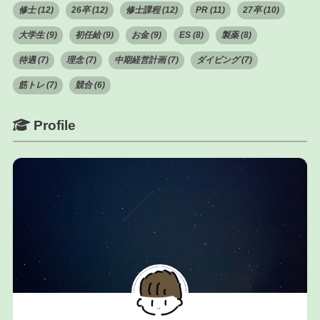
修士 (12)
26卒 (12)
修士課程 (12)
PR (11)
27卒 (10)
大学生 (9)
初任給 (9)
お金 (9)
ES (8)
製薬 (8)
待遇 (7)
理念 (7)
中期経営計画 (7)
ダイビング (7)
筋トレ (7)
競合 (6)
Profile