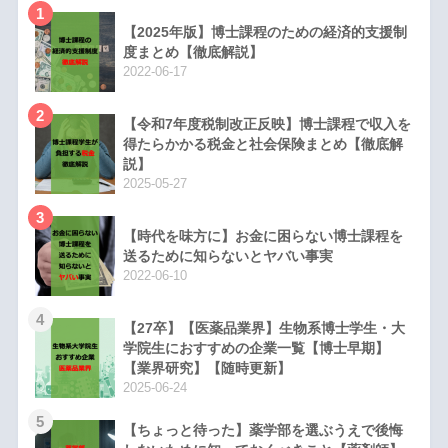
1
【2025年版】博士課程のための経済的支援制
度まとめ【徹底解説】
2022-06-17
2
【令和7年度税制改正反映】博士課程で収入を
得たらかかる税金と社会保険まとめ【徹底解
説】
2025-05-27
3
【時代を味方に】お金に困らない博士課程を
送るために知らないとヤバい事実
2022-06-10
4
【27卒】【医薬品業界】生物系博士学生・大
学院生におすすめの企業一覧【博士早期】
【業界研究】【随時更新】
2025-06-24
5
【ちょっと待った】薬学部を選ぶうえで後悔