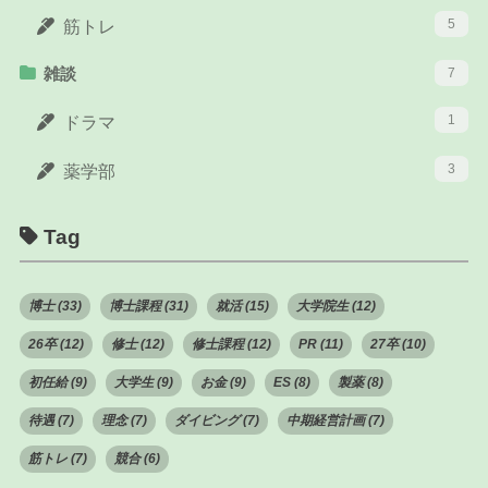
5
筋トレ
雑談
7
1
ドラマ
3
薬学部
Tag
博士 (33)
博士課程 (31)
就活 (15)
大学院生 (12)
26卒 (12)
修士 (12)
修士課程 (12)
PR (11)
27卒 (10)
初任給 (9)
大学生 (9)
お金 (9)
ES (8)
製薬 (8)
待遇 (7)
理念 (7)
ダイビング (7)
中期経営計画 (7)
筋トレ (7)
競合 (6)