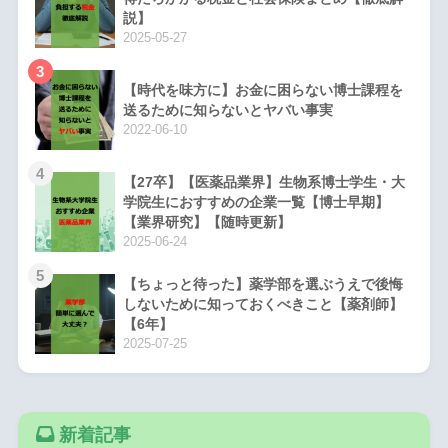
説】
2025-05-27
3
【時代を味方に】お金に困らない博士課程を
送るために知らないとヤバい事実
2022-06-10
4
【27卒】【医薬品業界】生物系博士学生・大
学院生におすすめの企業一覧【博士早期】
【業界研究】【随時更新】
2025-06-24
5
【ちょっと待った】薬学部を選ぶうえで後悔
しないために知っておくべきこと【薬剤師】
【6年】
2025-07-25
新着記事