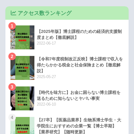
アクセス数ランキング
1
【2025年版】博士課程のための経済的支援制
度まとめ【徹底解説】
2022-06-17
2
【令和7年度税制改正反映】博士課程で収入を
得たらかかる税金と社会保険まとめ【徹底解
説】
2025-05-27
3
【時代を味方に】お金に困らない博士課程を
送るために知らないとヤバい事実
2022-06-10
4
【27卒】【医薬品業界】生物系博士学生・大
学院生におすすめの企業一覧【博士早期】
【業界研究】【随時更新】