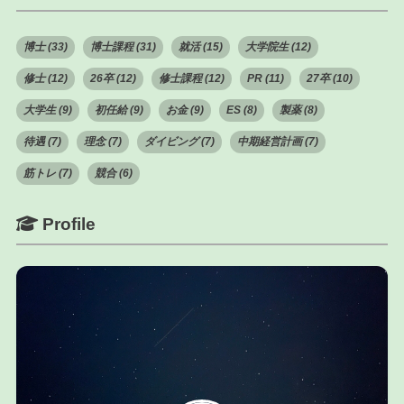
博士 (33)
博士課程 (31)
就活 (15)
大学院生 (12)
修士 (12)
26卒 (12)
修士課程 (12)
PR (11)
27卒 (10)
大学生 (9)
初任給 (9)
お金 (9)
ES (8)
製薬 (8)
待遇 (7)
理念 (7)
ダイビング (7)
中期経営計画 (7)
筋トレ (7)
競合 (6)
Profile