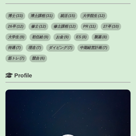
博士 (33)
博士課程 (31)
就活 (15)
大学院生 (12)
26卒 (12)
修士 (12)
修士課程 (12)
PR (11)
27卒 (10)
大学生 (9)
初任給 (9)
お金 (9)
ES (8)
製薬 (8)
待遇 (7)
理念 (7)
ダイビング (7)
中期経営計画 (7)
筋トレ (7)
競合 (6)
Profile