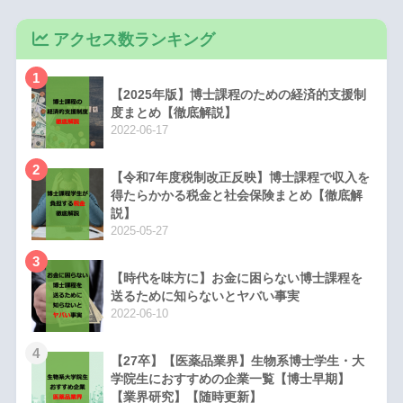
アクセス数ランキング
1
【2025年版】博士課程のための経済的支援制
度まとめ【徹底解説】
2022-06-17
2
【令和7年度税制改正反映】博士課程で収入を
得たらかかる税金と社会保険まとめ【徹底解
説】
2025-05-27
3
【時代を味方に】お金に困らない博士課程を
送るために知らないとヤバい事実
2022-06-10
4
【27卒】【医薬品業界】生物系博士学生・大
学院生におすすめの企業一覧【博士早期】
【業界研究】【随時更新】