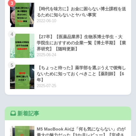
3
【時代を味方に】お金に困らない博士課程を送
るために知らないとヤバい事実
2022-06-10
4
【27卒】【医薬品業界】生物系博士学生・大
学院生におすすめの企業一覧【博士早期】【業
界研究】【随時更新】
2025-06-24
5
【ちょっと待った】薬学部を選ぶうえで後悔し
ないために知っておくべきこと【薬剤師】【6
年】
2025-07-25
新着記事
M5 MacBook Airは「何も気にならない」のが
最大の魅力だった【3か月レビュー】【完成さ