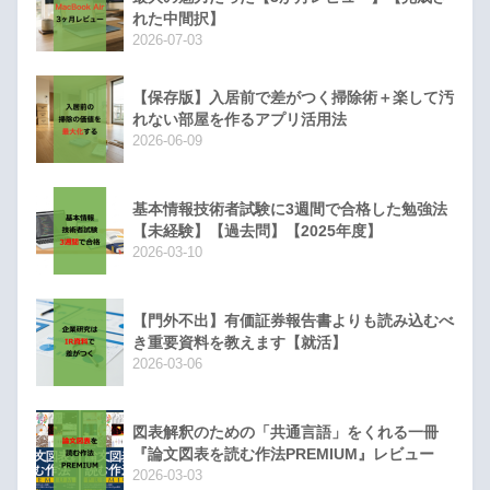
れた中間択】
2026-07-03
【保存版】入居前で差がつく掃除術＋楽して汚
れない部屋を作るアプリ活用法
2026-06-09
基本情報技術者試験に3週間で合格した勉強法
【未経験】【過去問】【2025年度】
2026-03-10
【門外不出】有価証券報告書よりも読み込むべ
き重要資料を教えます【就活】
2026-03-06
図表解釈のための「共通言語」をくれる一冊
『論文図表を読む作法PREMIUM』レビュー
2026-03-03