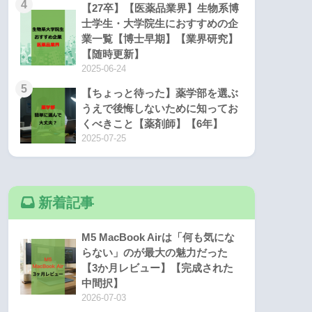
4
【27卒】【医薬品業界】生物系博
士学生・大学院生におすすめの企
業一覧【博士早期】【業界研究】
【随時更新】
2025-06-24
5
【ちょっと待った】薬学部を選ぶ
うえで後悔しないために知ってお
くべきこと【薬剤師】【6年】
2025-07-25
新着記事
M5 MacBook Airは「何も気にな
らない」のが最大の魅力だった
【3か月レビュー】【完成された
中間択】
2026-07-03