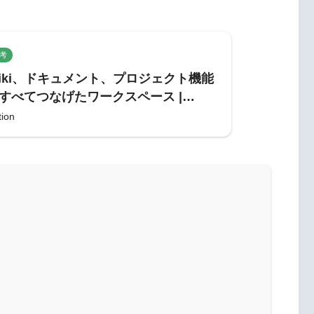
考
iki、ドキュメント、プロジェクト機能
すべてつなげたワークスペース |
otion (ノーション)
tion