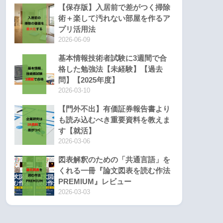
【保存版】入居前で差がつく掃除
術＋楽して汚れない部屋を作るア
プリ活用法
2026-06-09
基本情報技術者試験に3週間で合
格した勉強法【未経験】【過去
問】【2025年度】
2026-03-10
【門外不出】有価証券報告書より
も読み込むべき重要資料を教えま
す【就活】
2026-03-06
図表解釈のための「共通言語」を
くれる一冊『論文図表を読む作法
PREMIUM』レビュー
2026-03-03