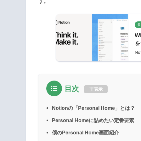
す。
参
W
を
N
No
目次
非表示
Notionの「Personal Home」とは？
Personal Homeに詰めたい定番要素
僕のPersonal Home画面紹介